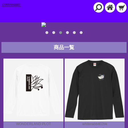
商品一覧
WONDERLAND PLOT
whiterabbit02bk