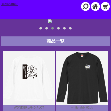
商品一覧
WONDERLAND PLOT
whiterabbit02bk