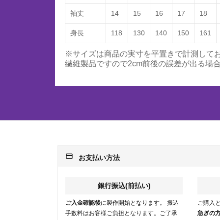
袖丈
14
15
16
17
18
身長
118
130
140
150
161
※サイズは商品の実寸を平置きで計測して
繊維製品ですので2cm前後の誤差が出る場
payment
お支払い方法
銀行振込(前払い)
ご入金確認後
に製作開始となります。 振込
ご購入
手数料はお客様ご負担となります。ご了承
急ぎの