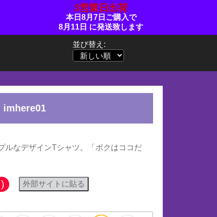
3営業日出荷
本日
8月7日
ご購入で
8月11日
に発送致します
並び替え:
imhere01
プルなデザインTシャツ。「ボクはココだ
)
外部サイトに貼る