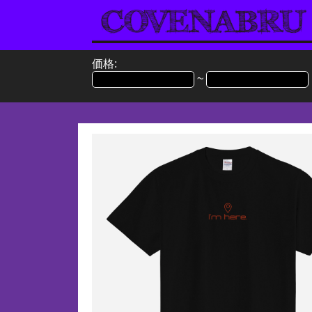
価格:
~