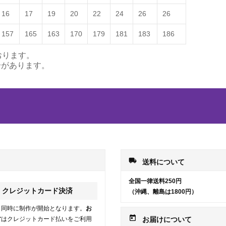
16
17
19
20
22
24
26
26
157
165
163
170
179
181
183
186
おります。
合があります。
local_shipping
送料について
全国一律送料250円
クレジットカード決済
（沖縄、離島は1800円）
と同時に制作が開始となります。
お
today
方
はクレジットカード払いをご利用
お届けについて