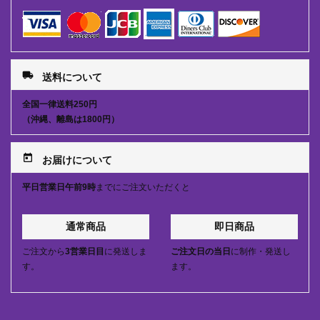
local_shipping
送料について
全国一律送料250円
（沖縄、離島は1800円）
today
お届けについて
平日営業日午前9時
までにご注文いただくと
通常商品
即日商品
ご注文から
3営業日目
に発送しま
ご注文日の当日
に制作・発送し
す。
ます。