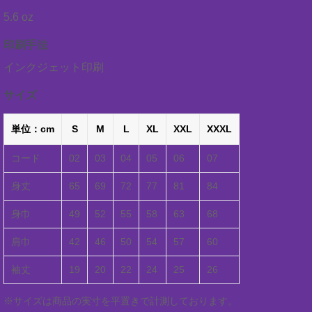
5.6 oz
印刷手法
インクジェット印刷
サイズ
単位：cm
S
M
L
XL
XXL
XXXL
コード
02
03
04
05
06
07
身丈
65
69
72
77
81
84
身巾
49
52
55
58
63
68
肩巾
42
46
50
54
57
60
袖丈
19
20
22
24
25
26
※サイズは商品の実寸を平置きで計測しております。