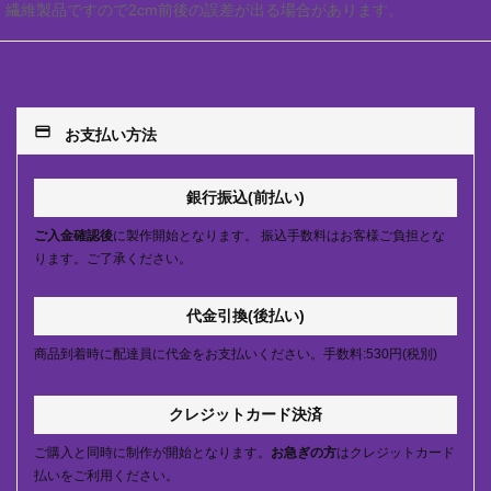
繊維製品ですので2cm前後の誤差が出る場合があります。
payment
お支払い方法
銀行振込(前払い)
ご入金確認後
に製作開始となります。 振込手数料はお客様ご負担とな
ります。ご了承ください。
代金引換(後払い)
商品到着時に配達員に代金をお支払いください。手数料:530円(税別)
クレジットカード決済
ご購入と同時に制作が開始となります。
お急ぎの方
はクレジットカード
払いをご利用ください。