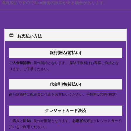
繊維製品ですので2cm前後の誤差が出る場合があります。
payment
お支払い方法
銀行振込(前払い)
ご入金確認後
に製作開始となります。 振込手数料はお客様ご負担とな
ります。ご了承ください。
代金引換(後払い)
商品到着時に配達員に代金をお支払いください。手数料:530円(税別)
クレジットカード決済
ご購入と同時に制作が開始となります。
お急ぎの方
はクレジットカード
払いをご利用ください。