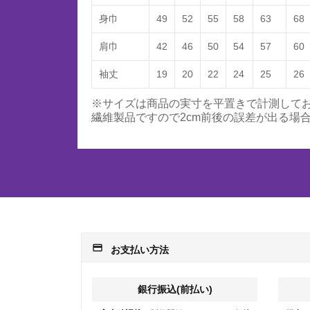
身巾
49
52
55
58
63
68
肩巾
42
46
50
54
57
60
袖丈
19
20
22
24
25
26
※サイズは商品の実寸を平置きで計測して
繊維製品ですので2cm前後の誤差が出る場
payment
お支払い方法
銀行振込(前払い)