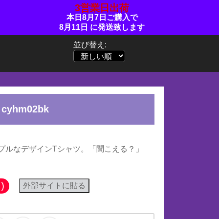
3営業日出荷
本日
8月7日
ご購入で
8月11日
に発送致します
並び替え:
cyhm02bk
プルなデザインTシャツ。「聞こえる？」
)
外部サイトに貼る