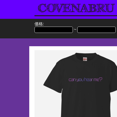
価格:
~