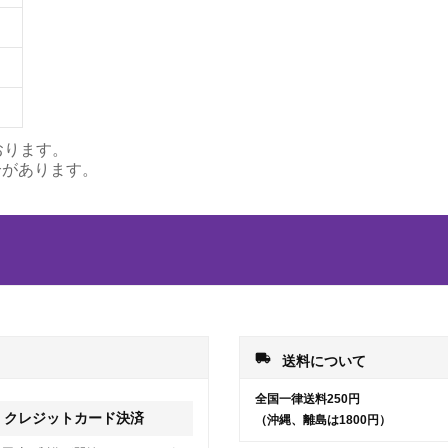
おります。
合があります。
local_shipping
送料について
全国一律送料250円
クレジットカード決済
（沖縄、離島は1800円）