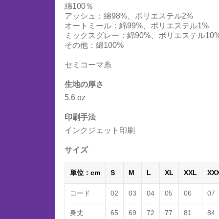
綿100％
アッシュ：綿98%、ポリエステル2%
オートミール：綿99%、ポリエステル1%
ミックスグレー：綿90%、ポリエステル10
その他：綿100%
セミコーマ糸
生地の厚さ
5.6 oz
印刷手法
インクジェット印刷
サイズ
単位：cm
S
M
L
XL
XXL
XX
コード
02
03
04
05
06
07
身丈
65
69
72
77
81
84