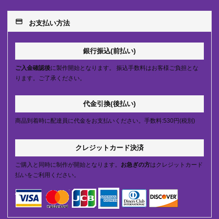
payment
お支払い方法
銀行振込(前払い)
ご入金確認後
に製作開始となります。 振込手数料はお客様ご負担とな
ります。ご了承ください。
代金引換(後払い)
商品到着時に配達員に代金をお支払いください。手数料:530円(税別)
クレジットカード決済
ご購入と同時に制作が開始となります。
お急ぎの方
はクレジットカード
払いをご利用ください。