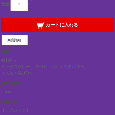
数量
カートに入れる
商品詳細
素材
綿100％
ミックスグレー：綿90％、ポリエステル10％
その他：綿100％
生地の厚さ
5.6 oz
印刷手法
インクジェット