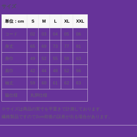
サイズ
単位：cm
S
M
L
XL
XXL
コード
02
03
04
05
06
身丈
65
69
73
77
81
身巾
49
52
55
58
63
肩巾
42
44
48
52
56
袖丈
59
60
61
62
63
脇仕様
丸胴仕様
※サイズは商品の実寸を平置きで計測しております。
繊維製品ですので2cm前後の誤差が出る場合があります。