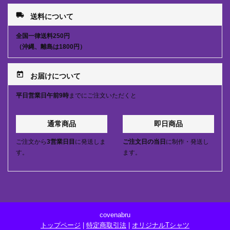
local_shipping
送料について
全国一律送料250円
（沖縄、離島は1800円）
today
お届けについて
平日営業日午前9時
までにご注文いただくと
通常商品
即日商品
ご注文から
3営業日目
に発送しま
ご注文日の当日
に制作・発送し
す。
ます。
covenabru
トップページ
|
特定商取引法
|
オリジナルTシャツ